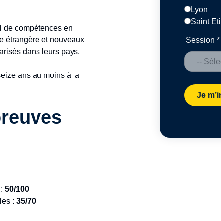
Lyon
Saint Et
al de compétences en
ue étrangère et nouveaux
Session
*
arisés dans leurs pays,
seize ans au moins à la
Je m’i
preuves
 :
50/100
les :
35/70