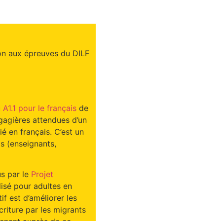
on aux épreuves du DILF
 A1.1 pour le français
de
ngagières attendues d’un
é en français. C’est un
ls (enseignants,
us par le
Projet
lisé pour adultes en
if est d’améliorer les
criture par les migrants