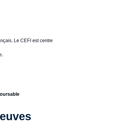
ançais. Le CEFI est centre
e.
mboursable
reuves