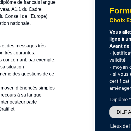
 diplôme de français langue
Formu
niveau A1.1 du Cadre
u Conseil de l’Europe).
Choix 
ation nationale.
Vous alle
ligne à u
Avant de
s et des messages très
- justific
n très courantes.
validité
ns concernant, par exemple,
- moyen 
 sa situation
- si vous 
i-même des questions de ce
certificat
aménagem
 au moyen d’énoncés simples
 recours à sa langue
Diplôme
*
interlocuteur parle
ratif et
Lieux de 