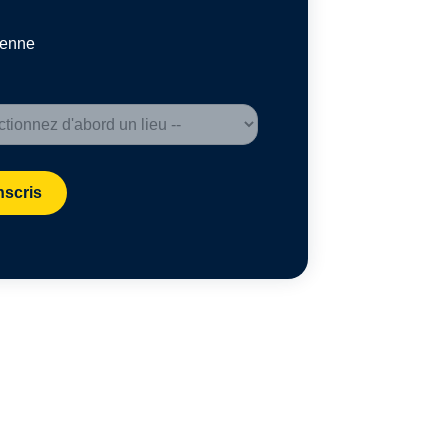
ienne
nscris