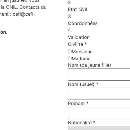
r en justifier. Vous
2
 la CNIL. Contacts du
Etat civil
ent : cefi@cefi-
3
Coordonnées
4
ion.
Validation
Civilité
*
Monsieur
Madame
Nom (de jeune fille)
Nom (usuel)
*
Prénom
*
Nationalité
*