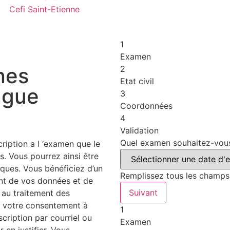
Cefi Saint-Etienne
1
Examen
nes
2
Etat civil
ngue
3
Coordonnées
4
Validation
Quel examen souhaitez-vou
ription a l ‘examen que le
s. Vous pourrez ainsi être
tiques. Vous bénéficiez d’un
Remplissez tous les champs
ment de vos données et de
Suivant
 au traitement des
r votre consentement à
1
cription par courriel ou
Examen